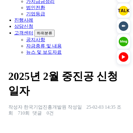
가지급금정리
법인전환
TALK
기업등급
진행사례
✏
상담신청
고객센터
하위분류
공지사항
blog
자금종류 및 내용
뉴스 및 보도자료
▶
2025년 2월 중진공 신청
일자
작성자
한국기업진흥개발원
작성일
25-02-03 14:35
조
회
710회
댓글
0건
본문