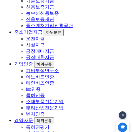
기술보증기금
신용보증기금
농수산신용보증
신용보증재단
중소벤처기업진흥공단
중소기업자금
하위분류
운전자금
시설자금
공장매매자금
공장대환자금
기업인증
하위분류
기업부설연구소
이노비즈인증
메인비즈인증
iso인증
특허인증
소재부품전문기업
뿌리산업전문기업
벤처인증
✕
경영자문
하위분류
☎
특허권평가